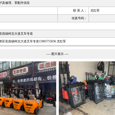
护及修理、零配件供应
联 系 人：
尤红军
传真号码：
安昌镇柯北大道叉车专卖
昌镇柯北大道叉车专卖15905755036 尤红军
---- 图片展示 ----